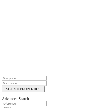
8
9
10
property bathrooms
property bathrooms
1
2
3
4
5
6
7
8
9
10
We found
0
results.
View results
Advanced Search