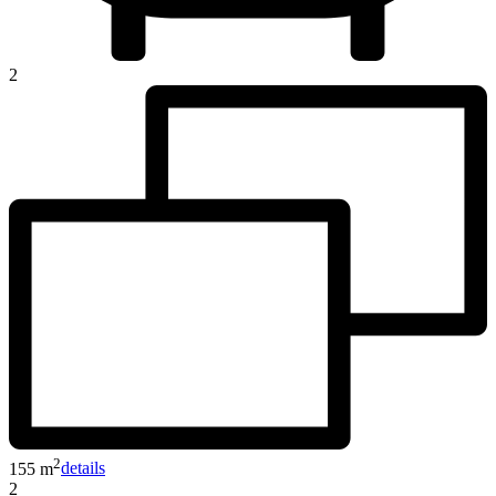
2
2
155 m
details
2