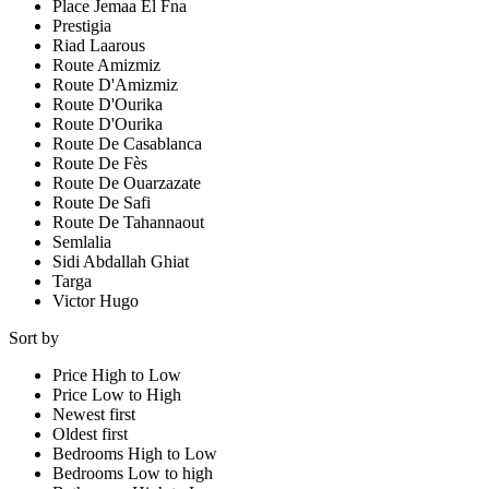
Place Jemaa El Fna
Prestigia
Riad Laarous
Route Amizmiz
Route D'Amizmiz
Route D'Ourika
Route D'Ourika
Route De Casablanca
Route De Fès
Route De Ouarzazate
Route De Safi
Route De Tahannaout
Semlalia
Sidi Abdallah Ghiat
Targa
Victor Hugo
Sort by
Price High to Low
Price Low to High
Newest first
Oldest first
Bedrooms High to Low
Bedrooms Low to high