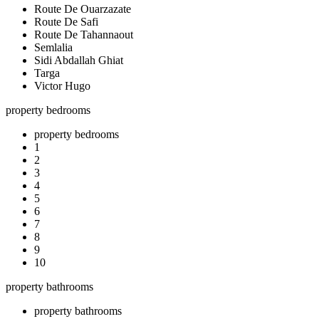
Route De Ouarzazate
Route De Safi
Route De Tahannaout
Semlalia
Sidi Abdallah Ghiat
Targa
Victor Hugo
property bedrooms
property bedrooms
1
2
3
4
5
6
7
8
9
10
property bathrooms
property bathrooms