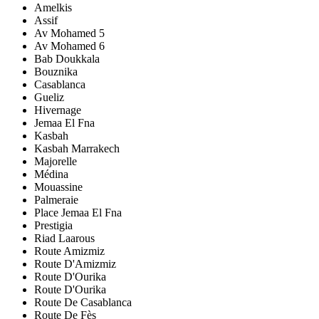
Amelkis
Assif
Av Mohamed 5
Av Mohamed 6
Bab Doukkala
Bouznika
Casablanca
Gueliz
Hivernage
Jemaa El Fna
Kasbah
Kasbah Marrakech
Majorelle
Médina
Mouassine
Palmeraie
Place Jemaa El Fna
Prestigia
Riad Laarous
Route Amizmiz
Route D'Amizmiz
Route D'Ourika
Route D'Ourika
Route De Casablanca
Route De Fès