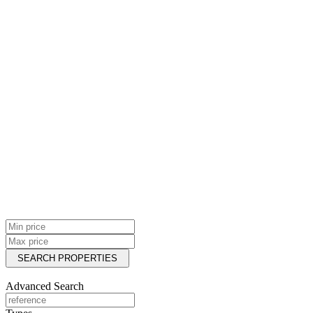
8
9
10
property bathrooms
property bathrooms
1
2
3
4
5
6
7
8
9
10
We found
0
results.
View results
Advanced Search