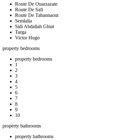
Route De Ouarzazate
Route De Safi
Route De Tahannaout
Semlalia
Sidi Abdallah Ghiat
Targa
Victor Hugo
property bedrooms
property bedrooms
1
2
3
4
5
6
7
8
9
10
property bathrooms
property bathrooms