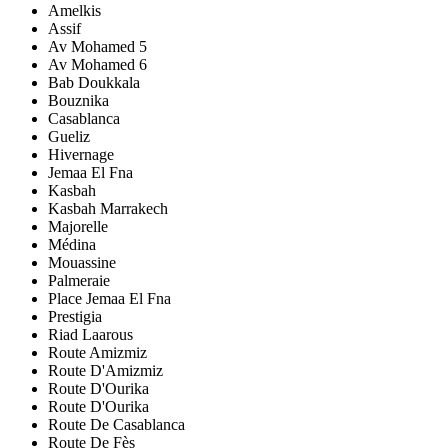
Amelkis
Assif
Av Mohamed 5
Av Mohamed 6
Bab Doukkala
Bouznika
Casablanca
Gueliz
Hivernage
Jemaa El Fna
Kasbah
Kasbah Marrakech
Majorelle
Médina
Mouassine
Palmeraie
Place Jemaa El Fna
Prestigia
Riad Laarous
Route Amizmiz
Route D'Amizmiz
Route D'Ourika
Route D'Ourika
Route De Casablanca
Route De Fès