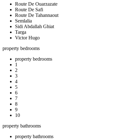
Route De Ouarzazate
Route De Safi
Route De Tahannaout
Semlalia
Sidi Abdallah Ghiat
Targa
Victor Hugo
property bedrooms
property bedrooms
1
2
3
4
5
6
7
8
9
10
property bathrooms
property bathrooms