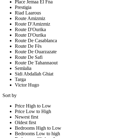
Place Jemaa El Fna
Prestigia
Riad Laarous
Route Amizmiz
Route D'Amizmiz
Route D'Ourika
Route D'Ourika
Route De Casablanca
Route De Fès
Route De Ouarzazate
Route De Safi
Route De Tahannaout
Semlalia
Sidi Abdallah Ghiat
Targa
Victor Hugo
Sort by
Price High to Low
Price Low to High
Newest first
Oldest first
Bedrooms High to Low
Bedrooms Low to high