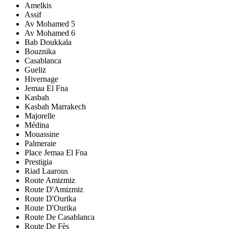
Amelkis
Assif
Av Mohamed 5
Av Mohamed 6
Bab Doukkala
Bouznika
Casablanca
Gueliz
Hivernage
Jemaa El Fna
Kasbah
Kasbah Marrakech
Majorelle
Médina
Mouassine
Palmeraie
Place Jemaa El Fna
Prestigia
Riad Laarous
Route Amizmiz
Route D'Amizmiz
Route D'Ourika
Route D'Ourika
Route De Casablanca
Route De Fès