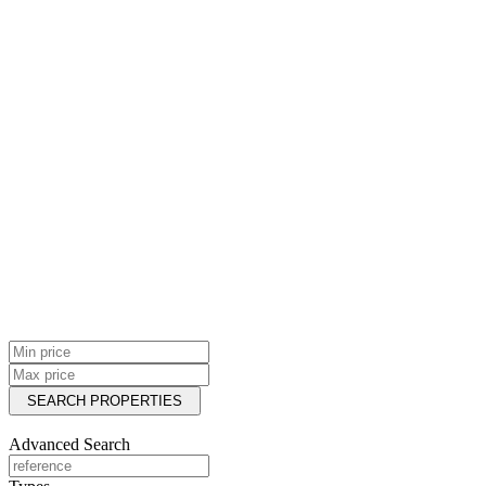
8
9
10
property bathrooms
property bathrooms
1
2
3
4
5
6
7
8
9
10
We found
0
results.
View results
Advanced Search