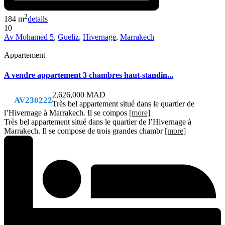
2
184 m
details
10
Av Mohamed 5
,
Gueliz
,
Hivernage
,
Marrakech
Appartement
A vendre appartement 3 chambres haut-standin...
2,626,000 MAD
AV230222
Très bel appartement situé dans le quartier de
l’Hivernage à Marrakech. Il se compos
[more]
Très bel appartement situé dans le quartier de l’Hivernage à
Marrakech. Il se compose de trois grandes chambr
[more]