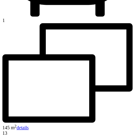
1
2
145 m
details
13